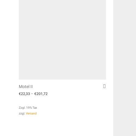
Motel II
€
22,33
–
€
201,72
Zzgl. 19% Tax
zzgl.
Versand