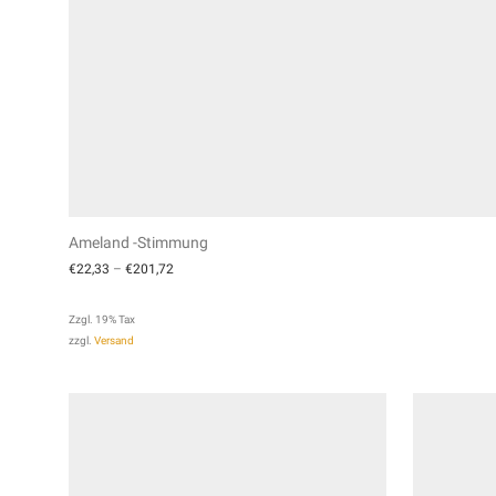
Ameland -Stimmung
€
22,33
–
€
201,72
Zzgl. 19% Tax
zzgl.
Versand