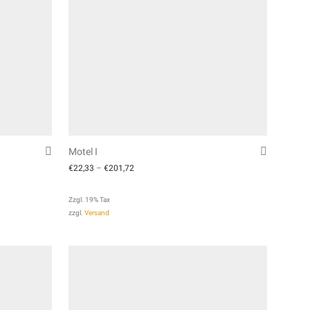
Motel I
€
22,33
–
€
201,72
Zzgl. 19% Tax
zzgl.
Versand