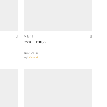
Milch I
€
22,33
–
€
201,72
Zzgl. 19% Tax
zzgl.
Versand