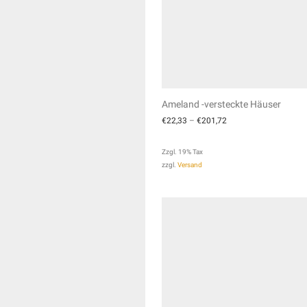
Ameland -versteckte Häuser
€
22,33
–
€
201,72
Zzgl. 19% Tax
zzgl.
Versand