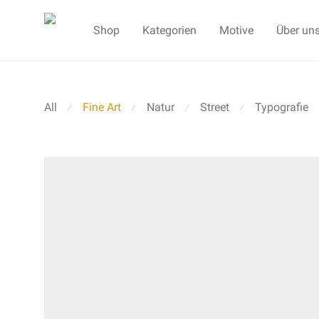
Shop
Kategorien
Motive
Über un
All
Fine Art
Natur
Street
Typografie
⁄
⁄
⁄
⁄