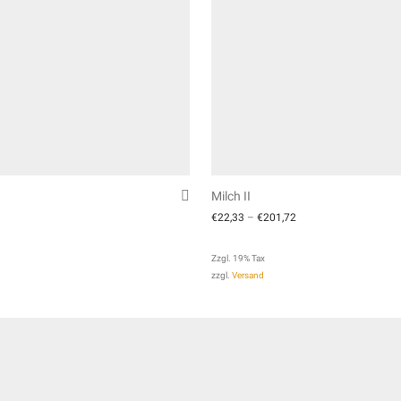
Milch II
€
22,33
–
€
201,72
Zzgl. 19% Tax
zzgl.
Versand