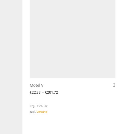
Motel V
€
22,33
–
€
201,72
Zzgl. 19% Tax
zzgl.
Versand