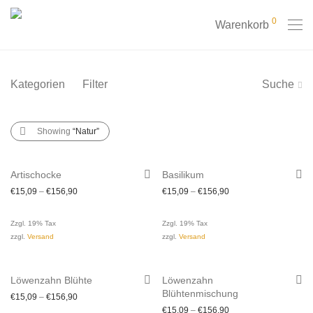
0
Warenkorb
Kategorien
Filter
Suche
Showing
“Natur”
Artischocke
Basilikum
€
15,09
–
€
156,90
€
15,09
–
€
156,90
Zzgl. 19% Tax
Zzgl. 19% Tax
zzgl.
Versand
zzgl.
Versand
Löwenzahn Blühte
Löwenzahn
Blühtenmischung
€
15,09
–
€
156,90
€
15,09
–
€
156,90