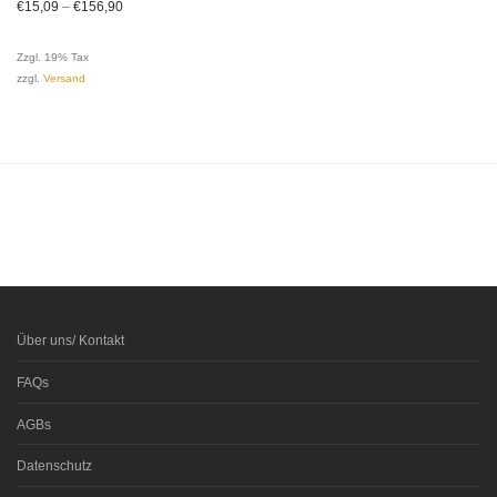
€
15,09
–
€
156,90
Zzgl. 19% Tax
zzgl.
Versand
Über uns/ Kontakt
FAQs
AGBs
Datenschutz