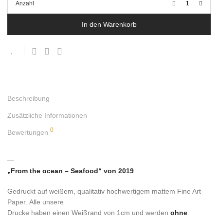
Anzahl
In den Warenkorb
Beschreibung
Zusätzliche Informationen
0
Bewertungen
—
„From the ocean – Seafood“ von 2019
Gedruckt auf weißem, qualitativ hochwertigem mattem Fine Art
Paper. Alle unsere
Drucke haben einen Weißrand von 1cm und werden
ohne