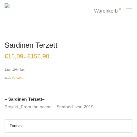
0
Warenkorb
Sardinen Terzett
€
15,09
€
156,90
–
Zzgl. 19% Tax
zzgl.
Versand
– Sardinen Terzett
–
Projekt „From the ocean – Seafood“ von 2019
Formate