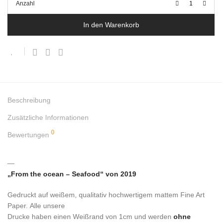
Anzahl
In den Warenkorb
Beschreibung
Zusätzliche Informationen
0
Bewertungen
—
„From the ocean – Seafood“ von 2019
Gedruckt auf weißem, qualitativ hochwertigem mattem Fine Art
Paper. Alle unsere
Drucke haben einen Weißrand von 1cm und werden
ohne