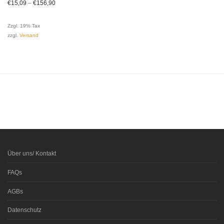
€
15,09
–
€
156,90
Zzgl. 19% Tax
zzgl.
Versand
Über uns/ Kontakt
FAQs
AGBs
Datenschutz