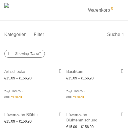
0
Warenkorb
Kategorien
Filter
Suche
Showing
“Natur”
Artischocke
Basilikum
€
15,09
–
€
156,90
€
15,09
–
€
156,90
Zzgl. 19% Tax
Zzgl. 19% Tax
zzgl.
Versand
zzgl.
Versand
Löwenzahn Blühte
Löwenzahn
Blühtenmischung
€
15,09
–
€
156,90
€
15,09
–
€
156,90