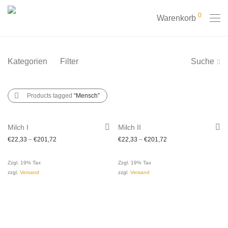
0
Warenkorb
Kategorien
Filter
Suche
Products tagged
“Mensch”
Milch I
Milch II
€
22,33
–
€
201,72
€
22,33
–
€
201,72
Zzgl. 19% Tax
Zzgl. 19% Tax
zzgl.
Versand
zzgl.
Versand