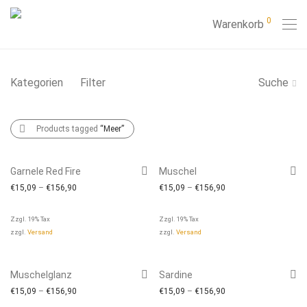
0
Warenkorb
Kategorien
Filter
Suche
Products tagged
“Meer”
Garnele Red Fire
Muschel
€
15,09
–
€
156,90
€
15,09
–
€
156,90
Zzgl. 19% Tax
Zzgl. 19% Tax
zzgl.
Versand
zzgl.
Versand
Muschelglanz
Sardine
€
15,09
–
€
156,90
€
15,09
–
€
156,90