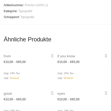
Artikelnummer:
FineArt-10050-11
Kategorie:
Typografie
Schlagwort:
Typografie
Ähnliche Produkte
from
if you know
€
10,00
–
€
65,00
€
10,00
–
€
65,00
Zzgl. 19% Tax
Zzgl. 19% Tax
zzgl.
Versand
zzgl.
Versand
great
eyes
€
10,00
–
€
65,00
€
10,00
–
€
65,00
Zzgl. 19% Tax
Zzgl. 19% Tax