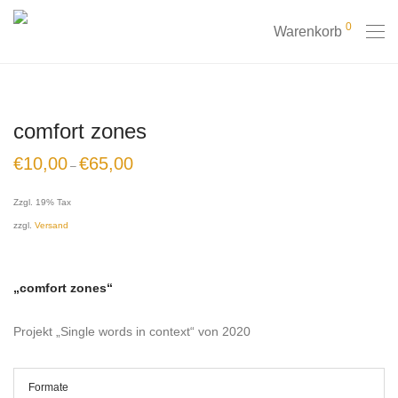
0
Warenkorb
comfort zones
€
10,00
€
65,00
–
Zzgl. 19% Tax
zzgl.
Versand
„comfort zones“
Projekt „Single words in context“ von 2020
Formate