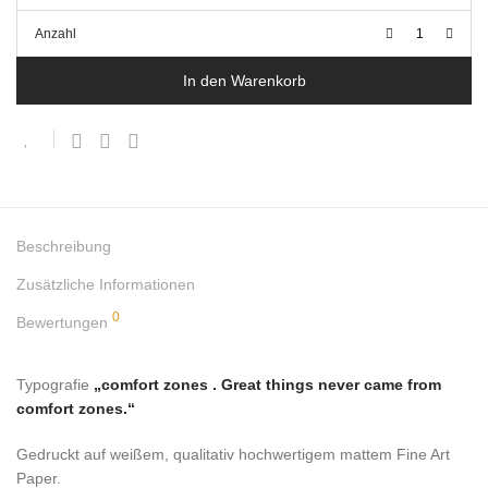
Anzahl
In den Warenkorb
Beschreibung
Zusätzliche Informationen
0
Bewertungen
Typografie
„comfort zones . Great things never came from
comfort zones.“
Gedruckt auf weißem, qualitativ hochwertigem mattem Fine Art
Paper.